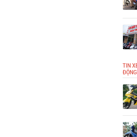
TIN X
ĐỘNG