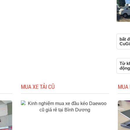
bất đ
CuGi
Từ kh
động
MUA XE TẢI CŨ
MUA 