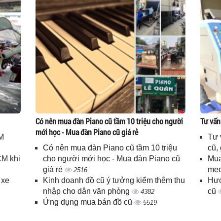
Có nên mua đàn Piano cũ tầm 10 triệu cho người
Tư vấn
mới học - Mua đàn Piano cũ giá rẻ
M
Tư 
Có nên mua đàn Piano cũ tầm 10 triệu
cũ,
CM khi
cho người mới học - Mua đàn Piano cũ
Mua
giá rẻ
mẹo
2516
 xe
Kinh doanh đồ cũ ý tưởng kiểm thêm thu
Hướ
nhập cho dân văn phòng
cũ
4382
Ứng dụng mua bán đồ cũ
5519