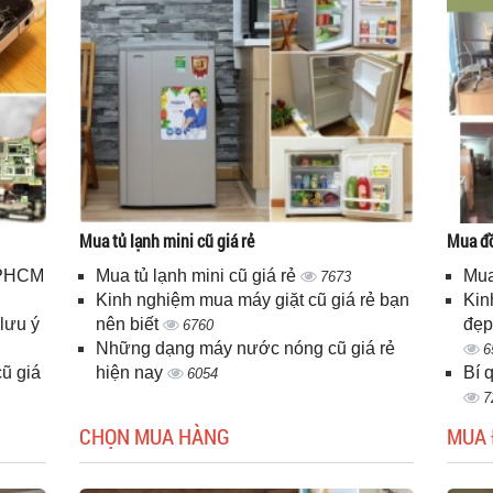
Mua tủ lạnh mini cũ giá rẻ
Mua đồ
 TPHCM
Mua tủ lạnh mini cũ giá rẻ
Mua
7673
Kinh nghiệm mua máy giặt cũ giá rẻ bạn
Kin
lưu ý
nên biết
đẹp
6760
Những dạng máy nước nóng cũ giá rẻ
6
ũ giá
hiện nay
Bí 
6054
7
CHỌN MUA HÀNG
MUA 