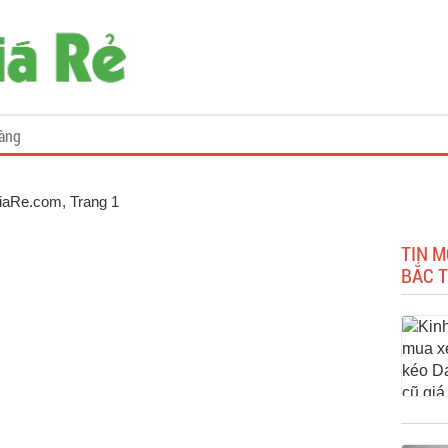
àng
GiaRe.com
, Trang 1
TIN M
BẮC T