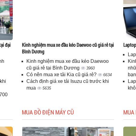
ại đại
Kinh nghiệm mua xe đầu kéo Daewoo cũ giá rẻ tại
Laptop 
Bình Dương
Lap
nh
Kinh nghiệm mua xe đầu kéo Daewoo
Kin
cũ giá rẻ tại Bình Dương
nhữ
3960
Có nên mua xe tải Kia cũ giá rẻ?
bạ
6634
khi
Cách định giá xe tải Isuzu cũ trước khi
Lap
mua
kh
5635
H700
MUA ĐỒ ĐIỆN MÁY CŨ
MUA 