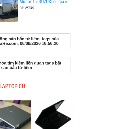
Mua xe tải SUZUKI cũ giá rẻ
25755
ộng sản bắc từ liêm, tags của
aRe.com, 06/08/2026 16:56:20
óa tìm kiếm liên quan tags bất
 sản bắc từ liêm
LAPTOP CŨ