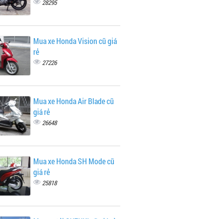
28295
Mua xe Honda Vision cũ giá
rẻ
27226
Mua xe Honda Air Blade cũ
giá rẻ
26648
Mua xe Honda SH Mode cũ
giá rẻ
25818