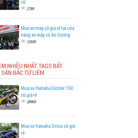
cũ
2789
Mua xe máy cũ giá rẻ tại cửa
hàng xe máy cũ An Sương
12695
EM NHIỀU NHẤT TAGS BẤT
 SẢN BẮC TỪ LIÊM
Mua xe Yamaha Exciter 150
cũ giá rẻ
28969
Mua xe Yamaha Sirius cũ giá
rẻ