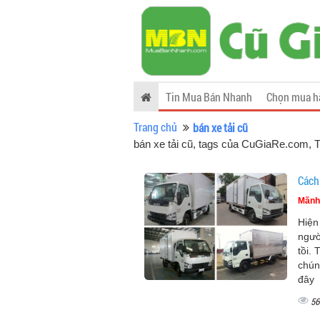
Tin Mua Bán Nhanh
Chọn mua h
Trang chủ
bán xe tải cũ
bán xe tải cũ, tags của CuGiaRe.com
, 
Cách 
Mãnh
Hiện
ngườ
tồi.
chún
đây
56