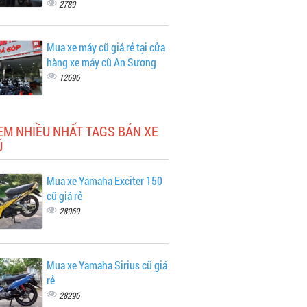
2789
Mua xe máy cũ giá rẻ tại cửa
hàng xe máy cũ An Sương
12696
EM NHIỀU NHẤT TAGS BÁN XE
Ũ
Mua xe Yamaha Exciter 150
cũ giá rẻ
28969
Mua xe Yamaha Sirius cũ giá
rẻ
28296