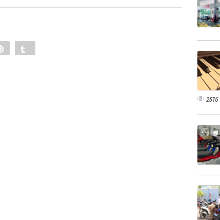
e
Pin
Tumblr
0
2516