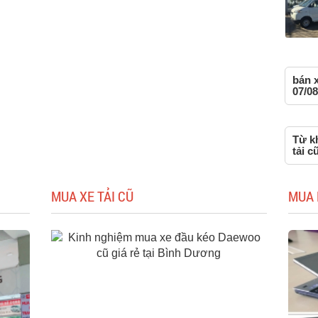
bán x
07/08
Từ kh
tải c
MUA XE TẢI CŨ
MUA 