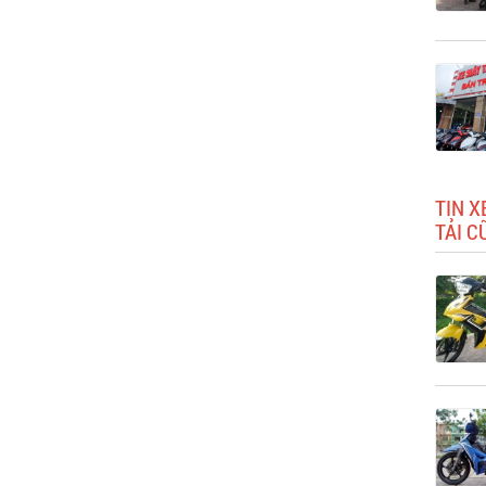
TIN X
TẢI C