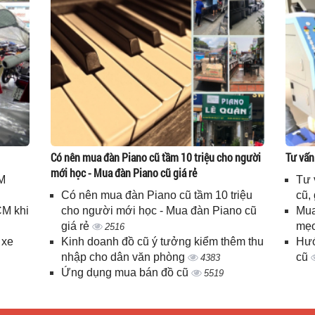
Có nên mua đàn Piano cũ tầm 10 triệu cho người
Tư vấn
mới học - Mua đàn Piano cũ giá rẻ
M
Tư 
Có nên mua đàn Piano cũ tầm 10 triệu
cũ,
CM khi
cho người mới học - Mua đàn Piano cũ
Mua
giá rẻ
mẹo
2516
 xe
Kinh doanh đồ cũ ý tưởng kiểm thêm thu
Hướ
nhập cho dân văn phòng
cũ
4383
Ứng dụng mua bán đồ cũ
5519