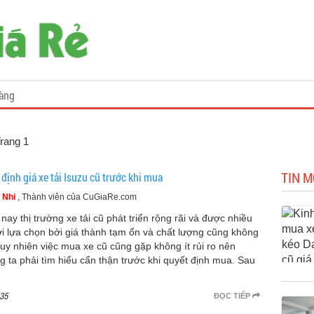
àng
Trang 1
TIN M
định giá xe tải Isuzu cũ trước khi mua
 Nhi
, Thành viên của CuGiaRe.com
 nay thị trường xe tải cũ phát triển rộng rãi và được nhiều
i lựa chọn bởi giá thành tạm ổn và chất lượng cũng không
 Tuy nhiên việc mua xe cũ cũng gặp không ít rủi ro nên
g ta phải tìm hiểu cẩn thận trước khi quyết định mua. Sau
35
ĐỌC TIẾP