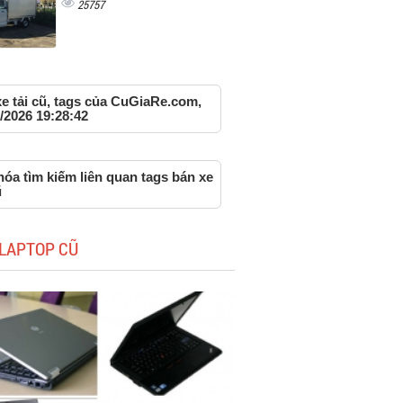
25757
e tải cũ, tags của CuGiaRe.com,
/2026 19:28:42
óa tìm kiếm liên quan tags bán xe
ũ
LAPTOP CŨ