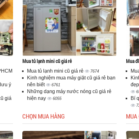
Mua tủ lạnh mini cũ giá rẻ
Mua đồ
 TPHCM
Mua tủ lạnh mini cũ giá rẻ
Mua
7674
Kinh nghiệm mua máy giặt cũ giá rẻ bạn
Kin
lưu ý
nên biết
đẹp
6761
Những dạng máy nước nóng cũ giá rẻ
6
ũ giá
hiện nay
Bí 
6055
7
CHỌN MUA HÀNG
MUA 