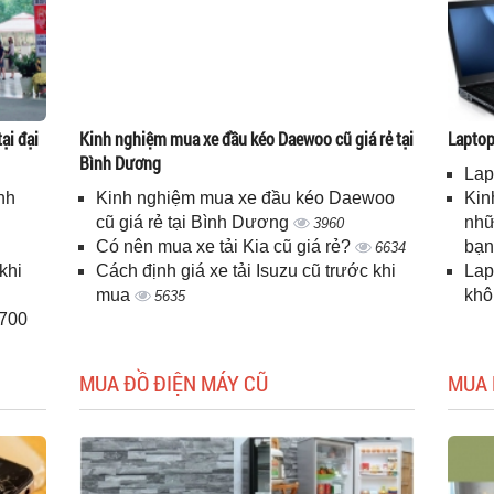
ại đại
Kinh nghiệm mua xe đầu kéo Daewoo cũ giá rẻ tại
Laptop 
Bình Dương
Lap
nh
Kinh nghiệm mua xe đầu kéo Daewoo
Kin
cũ giá rẻ tại Bình Dương
nhữ
3960
Có nên mua xe tải Kia cũ giá rẻ?
bạ
6634
khi
Cách định giá xe tải Isuzu cũ trước khi
Lap
mua
kh
5635
H700
MUA ĐỒ ĐIỆN MÁY CŨ
MUA 