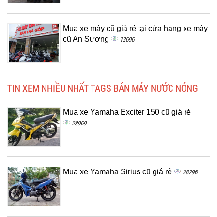
Mua xe máy cũ giá rẻ tại cửa hàng xe máy
cũ An Sương
12696
TIN XEM NHIỀU NHẤT TAGS BÁN MÁY NƯỚC NÓNG
Mua xe Yamaha Exciter 150 cũ giá rẻ
28969
Mua xe Yamaha Sirius cũ giá rẻ
28296