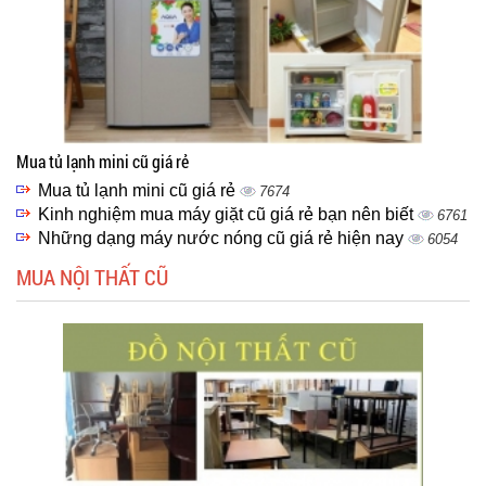
Mua tủ lạnh mini cũ giá rẻ
Mua tủ lạnh mini cũ giá rẻ
7674
Kinh nghiệm mua máy giặt cũ giá rẻ bạn nên biết
6761
Những dạng máy nước nóng cũ giá rẻ hiện nay
6054
MUA NỘI THẤT CŨ