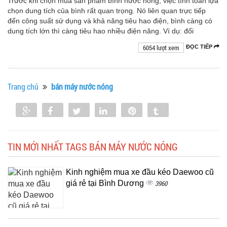
Trước khi chọn mua sản phẩm bình nước nóng, việc tính toán lựa
chọn dung tích của bình rất quan trọng. Nó liên quan trực tiếp
đến công suất sử dụng và khả năng tiêu hao điện, bình càng có
dung tích lớn thì càng tiêu hao nhiều điện năng. Ví dụ: đối
6054 lượt xem
ĐỌC TIẾP
Trang chủ
bán máy nước nóng
Share
Share
Tweet
Share
Pin
Tumblr
0
TIN MỚI NHẤT TAGS BÁN MÁY NƯỚC NÓNG
Kinh nghiệm mua xe đầu kéo Daewoo cũ
giá rẻ tại Bình Dương
3960