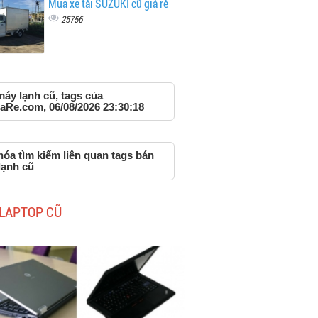
Mua xe tải SUZUKI cũ giá rẻ
25756
áy lạnh cũ, tags của
aRe.com, 06/08/2026 23:30:18
óa tìm kiếm liên quan tags bán
lạnh cũ
LAPTOP CŨ