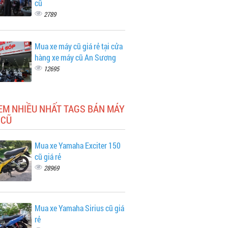
cũ
2789
Mua xe máy cũ giá rẻ tại cửa
hàng xe máy cũ An Sương
12695
EM NHIỀU NHẤT TAGS BÁN MÁY
 CŨ
Mua xe Yamaha Exciter 150
cũ giá rẻ
28969
Mua xe Yamaha Sirius cũ giá
rẻ