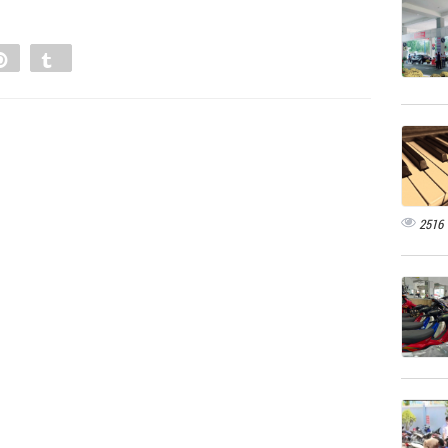
e
Pin
Tumblr
0
2516