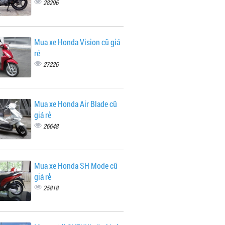
28296
Mua xe Honda Vision cũ giá
rẻ
27226
Mua xe Honda Air Blade cũ
giá rẻ
26648
Mua xe Honda SH Mode cũ
giá rẻ
25818