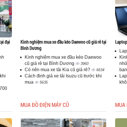
ại đại
Kinh nghiệm mua xe đầu kéo Daewoo cũ giá rẻ tại
Laptop 
Bình Dương
Lap
nh
Kinh nghiệm mua xe đầu kéo Daewoo
Kin
cũ giá rẻ tại Bình Dương
nhữ
3960
Có nên mua xe tải Kia cũ giá rẻ?
bạ
6634
khi
Cách định giá xe tải Isuzu cũ trước khi
Lap
mua
kh
5635
H700
MUA ĐỒ ĐIỆN MÁY CŨ
MUA 