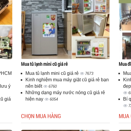
Mua tủ lạnh mini cũ giá rẻ
Mua đồ
 TPHCM
Mua tủ lạnh mini cũ giá rẻ
Mua
7673
Kinh nghiệm mua máy giặt cũ giá rẻ bạn
Kin
lưu ý
nên biết
đẹp
6760
Những dạng máy nước nóng cũ giá rẻ
6
ũ giá
hiện nay
Bí 
6054
7
CHỌN MUA HÀNG
MUA 