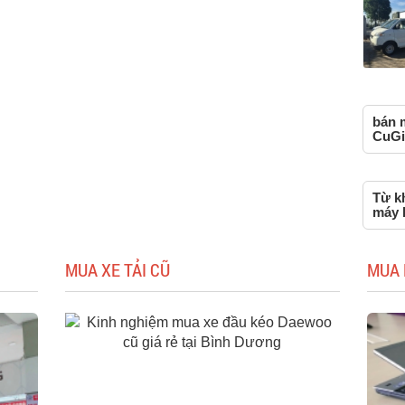
bán m
CuGi
Từ kh
máy 
MUA XE TẢI CŨ
MUA 