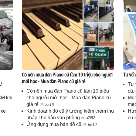
Có nên mua đàn Piano cũ tầm 10 triệu cho người
Tư vấn
mới học - Mua đàn Piano cũ giá rẻ
M
Tư 
Có nên mua đàn Piano cũ tầm 10 triệu
cũ,
CM khi
cho người mới học - Mua đàn Piano cũ
Mua
giá rẻ
mẹo
2516
 xe
Kinh doanh đồ cũ ý tưởng kiểm thêm thu
Hướ
nhập cho dân văn phòng
cũ
4382
Ứng dụng mua bán đồ cũ
5519