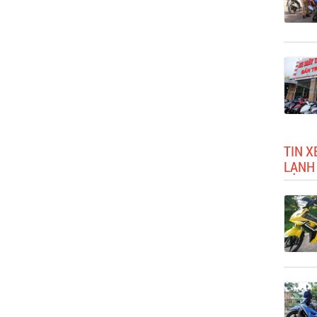
TIN X
LẠNH