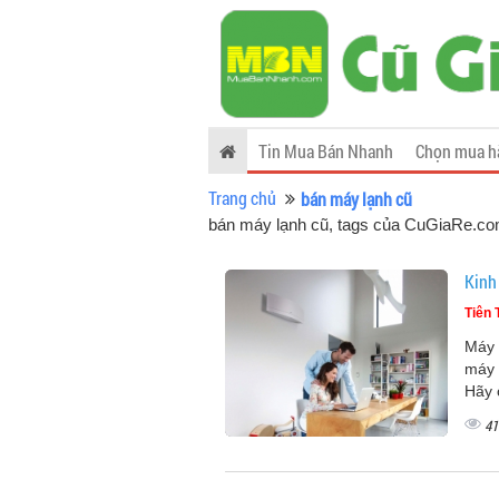
Tin Mua Bán Nhanh
Chọn mua h
Trang chủ
bán máy lạnh cũ
bán máy lạnh cũ, tags của CuGiaRe.c
Kinh
Tiên 
Máy 
máy 
Hãy 
41