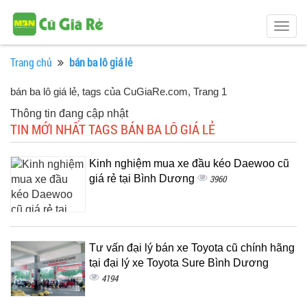
Togg
navig
Trang chủ
bán ba lô giá lẻ
bán ba lô giá lẻ, tags của CuGiaRe.com
, Trang 1
Thông tin đang cập nhật
TIN MỚI NHẤT TAGS BÁN BA LÔ GIÁ LẺ
Kinh nghiệm mua xe đầu kéo Daewoo cũ
giá rẻ tại Bình Dương
3960
Tư vấn đại lý bán xe Toyota cũ chính hãng
tại đại lý xe Toyota Sure Bình Dương
4194