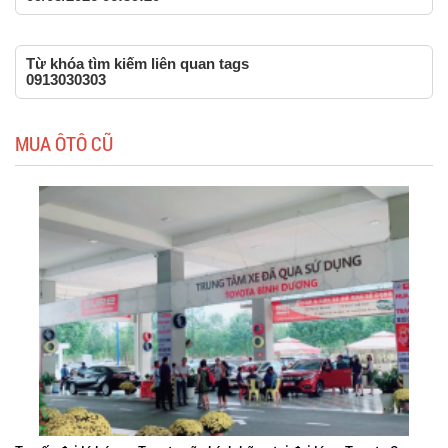
Từ khóa tìm kiếm liên quan tags
0913030303
MUA ÔTÔ CŨ