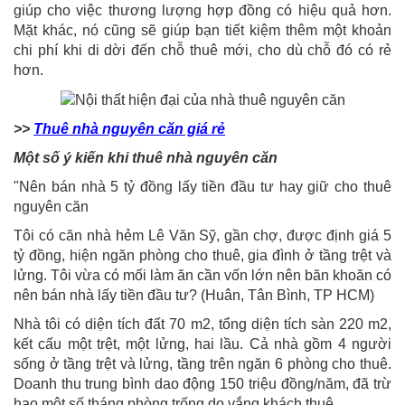
giúp cho việc thương lượng hợp đồng có hiệu quả hơn.
Mặt khác, nó cũng sẽ giúp bạn tiết kiệm thêm một khoản
chi phí khi di dời đến chỗ thuê mới, cho dù chỗ đó có rẻ
hơn.
>>
Thuê nhà nguyên căn giá rẻ
Một số ý kiến khi thuê nhà nguyên căn
"Nên bán nhà 5 tỷ đồng lấy tiền đầu tư hay giữ cho thuê
nguyên căn
Tôi có căn nhà hẻm Lê Văn Sỹ, gần chợ, được định giá 5
tỷ đồng, hiện ngăn phòng cho thuê, gia đình ở tầng trệt và
lửng. Tôi vừa có mối làm ăn cần vốn lớn nên băn khoăn có
nên bán nhà lấy tiền đầu tư? (Huân, Tân Bình, TP HCM)
Nhà tôi có diện tích đất 70 m2, tổng diện tích sàn 220 m2,
kết cấu một trệt, một lửng, hai lầu. Cả nhà gồm 4 người
sống ở tầng trệt và lửng, tầng trên ngăn 6 phòng cho thuê.
Doanh thu trung bình dao động 150 triệu đồng/năm, đã trừ
hao một số tháng phòng trống do vắng khách thuê.