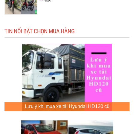
4891
TIN NỔI BẬT CHỌN MUA HÀNG
Lưu ý khi mua xe tải Hyundai HD120 cũ