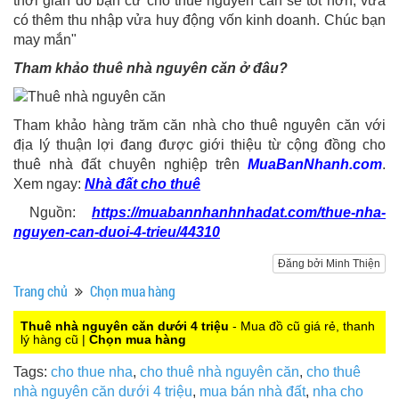
thời gian đó bạn cứ cho thuê nguyên căn sẽ tốt hơn, vừa
có thêm thu nhập vửa huy động vốn kinh doanh. Chúc bạn
may mắn"
Tham khảo thuê nhà nguyên căn ở đâu?
Tham khảo hàng trăm căn nhà cho thuê nguyên căn với
địa lý thuận lợi đang được giới thiệu từ cộng đồng cho
thuê nhà đất chuyên nghiệp trên
MuaBanNhanh.com
.
Xem ngay:
Nhà đất cho thuê
Nguồn:
https://muabannhanhnhadat.com/thue-nha-
nguyen-can-duoi-4-trieu/44310
Đăng bởi Minh Thiện
Trang chủ
Chọn mua hàng
Thuê nhà nguyên căn dưới 4 triệu
- Mua đồ cũ giá rẻ, thanh
lý hàng cũ |
Chọn mua hàng
Tags:
cho thue nha
,
cho thuê nhà nguyên căn
,
cho thuê
nhà nguyên căn dưới 4 triệu
,
mua bán nhà đất
,
nha cho