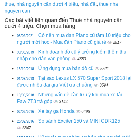
thue
,
nhà nguyên căn dưới 4 triệu
,
nhà đất
,
thue nha
nguyen can
Các bài viết liên quan đến Thuê nhà nguyên căn
dưới 4 triệu, Chọn mua hàng
08/06/2021
Có nên mua đàn Piano cũ tầm 10 triệu cho
người mới học - Mua đàn Piano cũ giá rẻ
2517
30/05/2019
Kinh doanh đồ cũ ý tưởng kiểm thêm thu
nhập cho dân văn phòng
4383
18/10/2018
Ứng dụng mua bán đồ cũ
5521
01/08/2018
Tại sao Lexus LX 570 Super Sport 2018 lại
được nhiều đại gia Việt ưa chuộng
3594
13/03/2018
Những vấn đề cần lưu ý khi mua xe tải
Faw 7T3 trả góp
3144
02/02/2016
Xe tay ga Honda
6498
26/02/2016
So sánh Exciter 150 và MINI CDR125
6847