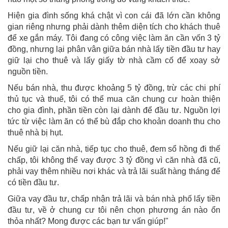
Hiện gia đình sống khá chật vì con cái đã lớn cần không
gian riêng nhưng phải dành thêm diện tích cho khách thuê
để xe gắn máy. Tôi đang có công việc làm ăn cần vốn 3 tỷ
đồng, nhưng lại phân vân giữa bán nhà lấy tiền đầu tư hay
giữ lại cho thuê và lấy giấy tờ nhà cầm cố để xoay sở
nguồn tiền.
Nếu bán nhà, thu được khoảng 5 tỷ đồng, trừ các chi phí
thủ tục và thuế, tôi có thể mua căn chung cư hoàn thiện
cho gia đình, phần tiền còn lại dành để đầu tư. Nguồn lợi
tức từ việc làm ăn có thể bù đắp cho khoản doanh thu cho
thuê nhà bị hụt.
Nếu giữ lại căn nhà, tiếp tục cho thuê, đem sổ hồng đi thế
chấp, tôi không thể vay được 3 tỷ đồng vì căn nhà đã cũ,
phải vay thêm nhiều nơi khác và trả lãi suất hàng tháng để
có tiền đầu tư.
Giữa vay đầu tư, chấp nhận trả lãi và bán nhà phố lấy tiền
đầu tư, về ở chung cư tôi nên chọn phương án nào ổn
thỏa nhất? Mong được các bạn tư vấn giúp!"