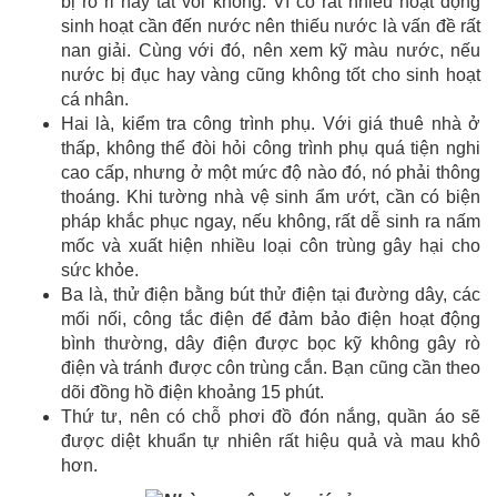
bị rò rỉ hay tắt vòi không. Vì có rất nhiều hoạt động
sinh hoạt cần đến nước nên thiếu nước là vấn đề rất
nan giải. Cùng với đó, nên xem kỹ màu nước, nếu
nước bị đục hay vàng cũng không tốt cho sinh hoạt
cá nhân.
Hai là, kiểm tra công trình phụ. Với giá thuê nhà ở
thấp, không thể đòi hỏi công trình phụ quá tiện nghi
cao cấp, nhưng ở một mức độ nào đó, nó phải thông
thoáng. Khi tường nhà vệ sinh ẩm ướt, cần có biện
pháp khắc phục ngay, nếu không, rất dễ sinh ra nấm
mốc và xuất hiện nhiều loại côn trùng gây hại cho
sức khỏe.
Ba là, thử điện bằng bút thử điện tại đường dây, các
mối nối, công tắc điện để đảm bảo điện hoạt động
bình thường, dây điện được bọc kỹ không gây rò
điện và tránh được côn trùng cắn. Bạn cũng cần theo
dõi đồng hồ điện khoảng 15 phút.
Thứ tư, nên có chỗ phơi đồ đón nắng, quần áo sẽ
được diệt khuẩn tự nhiên rất hiệu quả và mau khô
hơn.