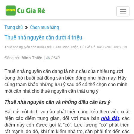
Togg
navig
Trang chủ
Chọn mua hàng
Thuê nhà nguyên căn dưới 4 triệu
Thuê nhà nguyên căn dưới 4 triệu, 130, Minh Thiện, Cũ Giá Rẻ
, 04/03/2016 09:36:19
Đăng bởi
Minh Thiện
|
2540
Thuê nhà nguyên căn đang là như cầu của nhiều người
trong thời buổi bất động sản biến động như hiện nay. Hãy
cùng tham khảo những lưu ý sau để có thể chọn cho mình
một căn nhà cho thuê nguyên căn thật ưng ý
Thuê nhà nguyên căn và những điều cần lưu ý
Bất cứ một dịch vụ nào phát triển cũng kéo theo việc xuất
hiện các điểm trung gian, đối với mua bán
nhà đất
, các
điểm này còn được gọi là “cò”. Lực lượng “cò” phát triển
rất mạnh, do đó, khi tìm kiếm nhà trọ, cần phải tìm đến các