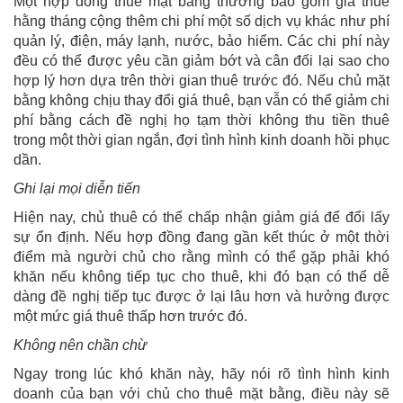
Một hợp đồng thuê mặt bằng thường bao gồm giá thuê
hằng tháng cộng thêm chi phí một số dịch vụ khác như phí
quản lý, điện, máy lạnh, nước, bảo hiểm. Các chi phí này
đều có thể được yêu cần giảm bớt và cân đối lại sao cho
hợp lý hơn dựa trên thời gian thuê trước đó. Nếu chủ mặt
bằng không chịu thay đổi giá thuê, bạn vẫn có thể giảm chi
phí bằng cách đề nghị họ tạm thời không thu tiền thuê
trong một thời gian ngắn, đợi tình hình kinh doanh hồi phục
dần.
Ghi lại mọi diễn tiến
Hiện nay, chủ thuê có thể chấp nhận giảm giá để đổi lấy
sự ổn định. Nếu hợp đồng đang gần kết thúc ở một thời
điểm mà người chủ cho rằng mình có thể gặp phải khó
khăn nếu không tiếp tục cho thuê, khi đó bạn có thể dễ
dàng đề nghị tiếp tục được ở lại lâu hơn và hưởng được
một mức giá thuê thấp hơn trước đó.
Không nên chần chừ
Ngay trong lúc khó khăn này, hãy nói rõ tình hình kinh
doanh của bạn với chủ cho thuê mặt bằng, điều này sẽ