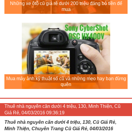
Những xe ôtô cũ giá rẻ dưới 200 triệu đáng bỏ tiền để
mua
Mua máy ảnh kỹ thuật số cũ và những mẹo hay bạn đừng
quên
Thuê nhà nguyên căn dưới 4 triệu, 130, Minh Thiện, Cũ
Giá Rẻ, 04/03/2016 09:36:19
Thuê nhà nguyên căn dưới 4 triệu, 130, Cũ Giá Rẻ,
Minh Thiện, Chuyên Trang Cũ Giá Rẻ, 04/03/2016