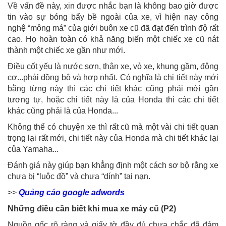
Về vấn đề này, xin được nhắc bạn là không bao giờ được
tin vào sự bóng bẩy bề ngoài của xe, vì hiện nay công
nghệ “mông má” của giới buôn xe cũ đã đạt đến trình độ rất
cao. Họ hoàn toàn có khả năng biến một chiếc xe cũ nát
thành một chiếc xe gần như mới.
Điều cốt yếu là nước sơn, thân xe, vỏ xe, khung gầm, động
cơ...phải đồng bộ và hợp nhất. Có nghĩa là chi tiết này mới
bằng từng này thì các chi tiết khác cũng phải mới gần
tương tự, hoặc chi tiết này là của Honda thì các chi tiết
khác cũng phải là của Honda...
Không thể có chuyện xe thì rất cũ mà một vài chi tiết quan
trọng lại rất mới, chi tiết này của Honda mà chi tiết khác lại
của Yamaha...
Đánh giá này giúp bạn khẳng định một cách sơ bộ rằng xe
chưa bị “luộc đồ” và chưa “dính” tai nạn.
>>
Quảng cáo google adwords
Những điều cần biết khi mua xe máy cũ (P2)
Nguồn gốc rõ ràng và giấy tờ đầy đủ chưa chắc đã đảm