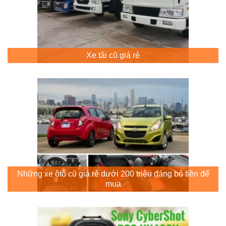
Xe tải cũ giá rẻ
Những xe ôtô cũ giá rẻ dưới 200 triệu đáng bỏ tiền để
mua