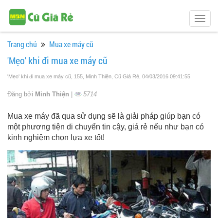
Togg
navig
Trang chủ
Mua xe máy cũ
'Mẹo' khi đi mua xe máy cũ
'Mẹo' khi đi mua xe máy cũ, 155, Minh Thiện, Cũ Giá Rẻ
, 04/03/2016 09:41:55
Đăng bởi
Minh Thiện
|
5714
Mua xe máy đã qua sử dụng sẽ là giải pháp giúp bạn có
một phương tiện di chuyển tin cậy, giá rẻ nếu như bạn có
kinh nghiệm chọn lựa xe tốt!