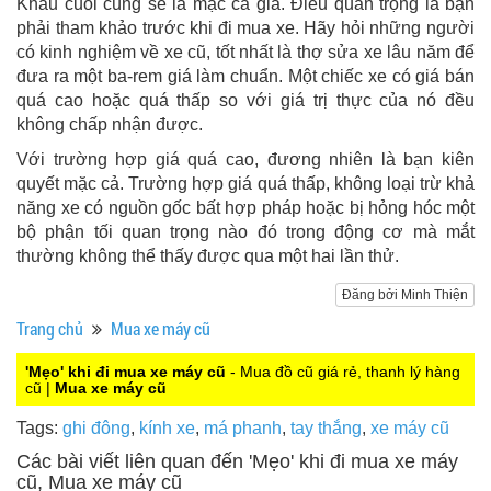
Khâu cuối cùng sẽ là mặc cả giá. Điều quan trọng là bạn
phải tham khảo trước khi đi mua xe. Hãy hỏi những người
có kinh nghiệm về xe cũ, tốt nhất là thợ sửa xe lâu năm để
đưa ra một ba-rem giá làm chuẩn. Một chiếc xe có giá bán
quá cao hoặc quá thấp so với giá trị thực của nó đều
không chấp nhận được.
Với trường hợp giá quá cao, đương nhiên là bạn kiên
quyết mặc cả. Trường hợp giá quá thấp, không loại trừ khả
năng xe có nguồn gốc bất hợp pháp hoặc bị hỏng hóc một
bộ phận tối quan trọng nào đó trong động cơ mà mắt
thường không thể thấy được qua một hai lần thử.
Đăng bởi Minh Thiện
Trang chủ
Mua xe máy cũ
'Mẹo' khi đi mua xe máy cũ
- Mua đồ cũ giá rẻ, thanh lý hàng
cũ |
Mua xe máy cũ
Tags:
ghi đông
,
kính xe
,
má phanh
,
tay thắng
,
xe máy cũ
Các bài viết liên quan đến 'Mẹo' khi đi mua xe máy
cũ, Mua xe máy cũ