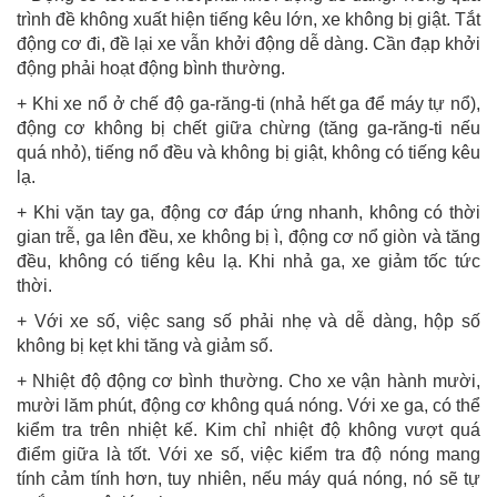
trình đề không xuất hiện tiếng kêu lớn, xe không bị giật. Tắt
động cơ đi, đề lại xe vẫn khởi động dễ dàng. Cần đạp khởi
động phải hoạt động bình thường.
+ Khi xe nổ ở chế độ ga-răng-ti (nhả hết ga để máy tự nổ),
động cơ không bị chết giữa chừng (tăng ga-răng-ti nếu
quá nhỏ), tiếng nổ đều và không bị giật, không có tiếng kêu
lạ.
+ Khi vặn tay ga, động cơ đáp ứng nhanh, không có thời
gian trễ, ga lên đều, xe không bị ì, động cơ nổ giòn và tăng
đều, không có tiếng kêu lạ. Khi nhả ga, xe giảm tốc tức
thời.
+ Với xe số, việc sang số phải nhẹ và dễ dàng, hộp số
không bị kẹt khi tăng và giảm số.
+ Nhiệt độ động cơ bình thường. Cho xe vận hành mười,
mười lăm phút, động cơ không quá nóng. Với xe ga, có thể
kiểm tra trên nhiệt kế. Kim chỉ nhiệt độ không vượt quá
điểm giữa là tốt. Với xe số, việc kiểm tra độ nóng mang
tính cảm tính hơn, tuy nhiên, nếu máy quá nóng, nó sẽ tự