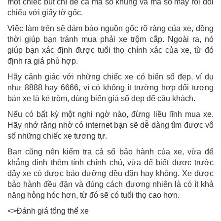
một chiếc bút chì để cà mã số khung và mã số máy rồi đối
chiếu với giấy tờ gốc.
Việc làm trên sẽ đảm bảo nguồn gốc rõ ràng của xe, đồng
thời giúp bạn tránh mua phải xe trộm cắp. Ngoài ra, nó
giúp bạn xác định được tuổi thọ chính xác của xe, từ đó
định ra giá phù hợp.
Hãy cảnh giác với những chiếc xe có biển số đẹp, ví dụ
như 8888 hay 6666, vì có không ít trường hợp đối tượng
bán xe là kẻ trộm, dùng biển giả số đẹp để câu khách.
Nếu có bất kỳ một nghi ngờ nào, đừng liều lĩnh mua xe.
Hãy nhớ rằng nhờ có internet bạn sẽ dễ dàng tìm được vô
số những chiếc xe tương tự.
Bạn cũng nên kiểm tra cả sổ bảo hành của xe, vừa để
khẳng định thêm tính chính chủ, vừa để biết được trước
đây xe có được bảo dưỡng đều đặn hay không. Xe được
bảo hành đều đặn và đúng cách đương nhiên là có ít khả
năng hỏng hóc hơn, từ đó sẽ có tuổi thọ cao hơn.
<>Đánh giá tổng thể xe