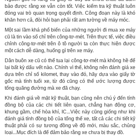
bảo được rằng xe vẫn còn tốt. Việc kiểm tra kỹ thuật luôn
đóng vai trò quan trọng quyết định. Công đoạn này là khó
khăn hơn cả, đòi hỏi bạn phải rất am tường về máy móc.
Một sai lầm khá phổ biến của những người đi mua xe máy
cũ là tin vào số chỉ trên công-tơ-mét. Trên thực tế, việc điều
chỉnh công-tơ-mét trên ô tô người ta còn thực hiện được
một cách dễ dàng, huống gì trên xe máy.
Dân buôn xe cũ có thể tua lại công-tơ-mét mà không hề để
lại bất kỳ dấu vết nào. Chính vì thế, không nên đánh giá xe
dựa trên chỉ số kilomet, thay vào đó, hãy dựa vào giấy tờ
gốc mà tính tuổi xe, từ đó cũng có thể ước lượng được
tổng quãng đường mà xe đã chạy.
Khi đánh giá về mặt kỹ thuật, bạn cũng nên chú ý đến tính
đồng bộ của các chi tiết liên quan, chẳng hạn động cơ,
khung gầm, chế hòa khí, IC...Việc này cũng giống như khi
đánh giá tính đồng bộ của tổng thể xe, tất cả các chi tiết kỹ
thuật phải có sự tương đồng về độ mới, màu sắc, chủng
loại...Mục đích là để đảm bảo rằng xe chưa bị thay đồ.