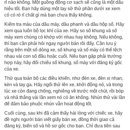
rỉ nào không. Một guồng động cơ sạch sẽ cũng là một dấu
hiệu tốt. Bạn hãy dùng một tay sờ thử phần dưới xe xem
có có rò rỉ chất gì mà bạn chưa thấy không.
Kiểm tra màu của dầu máy, dầu phanh và dầu hộp số. Hãy
xem qua luôn bộ lọc khí của xe. Hãy so số khung và số
máy xem chúng có khớp với nhau hay không. Nếu không,
thì bạn cần phải hỏi ngay người bán rồi đấy. Cần lưu ý
rằng trên một số dòng xe, số khung và số máy có thể lệch
nhau vài con số đầu hoặc cuối. Nếu bạn gặp phải trường
hợp này, hãy đối chiếu số khung, số máy với đăng ký gốc
của xe.
Thử qua toàn bộ các điều khiển, như đèn xe, đèn xi nhan,
kèn và tay ga. Hãy ngổi thử lên xe, khởi động nó, và trong
lúc xe còn đang chống, nghiêng về trước một chút, rồi bóp
và nhả thắng vài lần xem nó có ăn không. Nhún thử vài lần
để đảm bảo phuộc nhún vẫn hoạt động tốt.
Cuối cùng, sau khi đã cảm thấy hài lòng với chiếc xe, hãy
đề nghị người bán viết giấy bán xe, đồng thời giao cả
đăng ký, biển số và hồ sơ gốc cho bạn. Chỉ đưa tiền sau