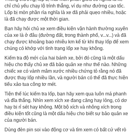
chỉ chủ yếu chạy lộ trình thẳng, ví dụ như đường cao tốc.
Lốp bị mòn phần rìa nghĩa là xe đã phải quẹo nhiều, hoặc
là đã chạy được một thời gian.
Bạn hãy hỏi chủ xe xem điều kiện vận hành thường xuyên
của xe là ở đâu (đường đất, trong thành phố, v...v...) và đã
chạy được khoảng bao nhiêu km kể từ khi thay lốp để xem
chúng có khớp với tình trạng lốp xe hay không.
Kiểm tra độ mới của hai bánh xe, bởi đó cũng là một dấu
hiệu cho thấy chủ xe đã bảo quản xe như thế nào. Những
chiếc xe có vành mâm xước nhiều chứng tỏ rằng nó đã
được thay lốp nhiều lần, và người bán có thể đã thực hiện
tiểu xảo tua công tơ mét.
Tiện thể lúc kiểm tra lốp, bạn hãy xem qua luôn má phanh
và đĩa thắng. Nhìn xem xích xe đang căng hay lỏng, có dơ
hay bị rỉ sét hay không. Một bộ xích và nhông xích trong
điều kiện tốt cũng là một dấu hiệu cho biết sự bảo quản xe
của người bán.
Dùng đèn pin soi vào động cơ và tìm xem có bất cứ vết rò