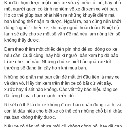
Khi đã chọn được một chiếc xe vừa ý, nếu có thể, hãy nhờ
một người quen có kinh nghiệm về xe đi xem xe với bạn.
Họ có thể giúp bạn phát hiện ra những khuyết điểm mà
bạn không thể nhận ra được. Ngoài ra, bạn cũng nên khởi
động "nguội" chiếc xe, khi máy nguội hoàn toàn. Nhiệt độ
lạnh sẽ gây cho xe một số vấn đề mà nếu làm nóng lên sẽ
không thấy được.
Đem theo thêm một chiếc đèn pin nhỏ để soi động cơ xe
nếu cần. Cuối cùng, hãy hỏi kĩ người bán xem họ đã bảo
trì xe như thế nào. Những chủ xe biết bảo quản xe tốt
thường sẽ đáng tin cậy hơn khi mua bán.
Những bộ phận mà bạn cần để mắt tới đầu tiên là máy xe
và dàn vỏ. Hãy tìm xem trên thân xe có bất cứ vết trầy,
xước hay rỉ sét nào không. Các vết trầy báo hiệu rằng xe
đã từng bị va chạm mạnh trước đó.
Rỉ sét có thể là do xe không được bảo quản đúng cách, và
còn là dấu hiệu cho biết xe có thể còn những chỗ bị rỉ khác
mà bạn không thấy được.
Nếu xe có dàn vỏ nhựa mới cũ không đồng bộ, hay đề can