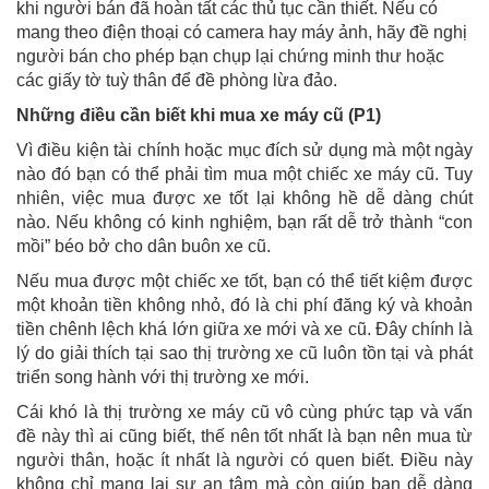
khi người bán đã hoàn tất các thủ tục cần thiết. Nếu có
mang theo điện thoại có camera hay máy ảnh, hãy đề nghị
người bán cho phép bạn chụp lại chứng minh thư hoặc
các giấy tờ tuỳ thân để đề phòng lừa đảo.
Những điều cần biết khi mua xe máy cũ (P1)
Vì điều kiện tài chính hoặc mục đích sử dụng mà một ngày
nào đó bạn có thể phải tìm mua một chiếc xe máy cũ. Tuy
nhiên, việc mua được xe tốt lại không hề dễ dàng chút
nào. Nếu không có kinh nghiệm, bạn rất dễ trở thành “con
mồi” béo bở cho dân buôn xe cũ.
Nếu mua được một chiếc xe tốt, bạn có thể tiết kiệm được
một khoản tiền không nhỏ, đó là chi phí đăng ký và khoản
tiền chênh lệch khá lớn giữa xe mới và xe cũ. Đây chính là
lý do giải thích tại sao thị trường xe cũ luôn tồn tại và phát
triển song hành với thị trường xe mới.
Cái khó là thị trường xe máy cũ vô cùng phức tạp và vấn
đề này thì ai cũng biết, thế nên tốt nhất là bạn nên mua từ
người thân, hoặc ít nhất là người có quen biết. Điều này
không chỉ mang lại sự an tâm mà còn giúp bạn dễ dàng