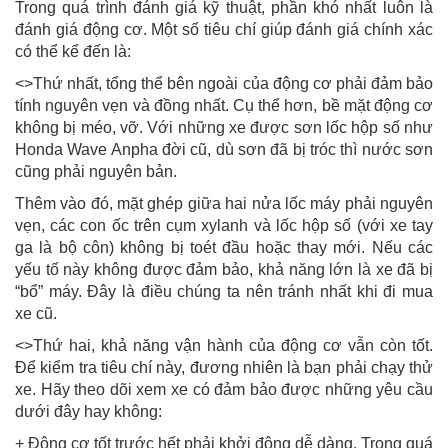
Trong quá trình đánh giá kỹ thuật, phần khó nhất luôn là
đánh giá động cơ. Một số tiêu chí giúp đánh giá chính xác
có thể kể đến là:
<>Thứ nhất, tổng thể bên ngoài của động cơ phải đảm bảo
tính nguyên vẹn và đồng nhất. Cụ thể hơn, bề mặt động cơ
không bị méo, vỡ. Với những xe được sơn lốc hộp số như
Honda Wave Anpha đời cũ, dù sơn đã bị tróc thì nước sơn
cũng phải nguyên bản.
Thêm vào đó, mặt ghép giữa hai nửa lốc máy phải nguyên
vẹn, các con ốc trên cụm xylanh và lốc hộp số (với xe tay
ga là bộ côn) không bị toét đầu hoặc thay mới. Nếu các
yếu tố này không được đảm bảo, khả năng lớn là xe đã bị
“bổ” máy. Đây là điều chúng ta nên tránh nhất khi đi mua
xe cũ.
<>Thứ hai, khả năng vận hành của động cơ vẫn còn tốt.
Để kiểm tra tiêu chí này, đương nhiên là bạn phải chạy thử
xe. Hãy theo dõi xem xe có đảm bảo được những yêu cầu
dưới đây hay không:
+ Động cơ tốt trước hết phải khởi động dễ dàng. Trong quá