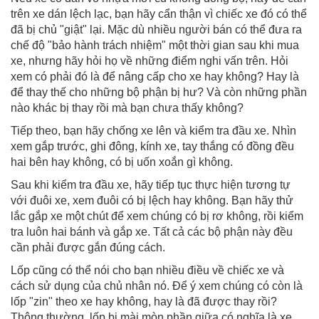
trên xe dán lệch lạc, bạn hãy cẩn thận vì chiếc xe đó có thể
đã bị chủ "giật" lại. Mặc dù nhiều người bán có thể đưa ra
chế độ "bảo hành trách nhiệm" một thời gian sau khi mua
xe, nhưng hãy hỏi họ về những điểm nghi vấn trên. Hỏi
xem có phải đó là để nâng cấp cho xe hay không? Hay là
để thay thế cho những bộ phận bị hư? Và còn những phần
nào khác bị thay rồi mà bạn chưa thấy không?
Tiếp theo, bạn hãy chống xe lên và kiểm tra đầu xe. Nhìn
xem gắp trước, ghi đông, kính xe, tay thắng có đồng đều
hai bên hay không, có bị uốn xoắn gì không.
Sau khi kiểm tra đầu xe, hãy tiếp tục thực hiện tương tự
với đuôi xe, xem đuôi có bị lệch hay không. Bạn hãy thử
lắc gắp xe một chút để xem chúng có bị rơ không, rồi kiểm
tra luôn hai bánh và gắp xe. Tất cả các bộ phận này đều
cần phải được gắn đúng cách.
Lốp cũng có thể nói cho bạn nhiều điều về chiếc xe và
cách sử dụng của chủ nhân nó. Để ý xem chúng có còn là
lốp "zin" theo xe hay không, hay là đã được thay rồi?
Thông thường, lốp bị mài mòn phần giữa có nghĩa là xe