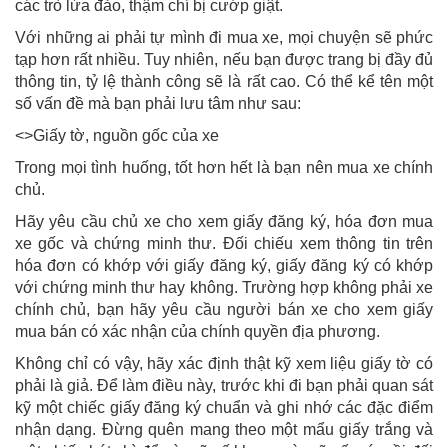
các trò lừa đảo, thậm chí bị cướp giật.
Với những ai phải tự mình đi mua xe, mọi chuyện sẽ phức
tạp hơn rất nhiều. Tuy nhiên, nếu bạn được trang bị đầy đủ
thông tin, tỷ lệ thành công sẽ là rất cao. Có thể kể tên một
số vấn đề mà bạn phải lưu tâm như sau:
<>Giấy tờ, nguồn gốc của xe
Trong mọi tình huống, tốt hơn hết là bạn nên mua xe chính
chủ.
Hãy yêu cầu chủ xe cho xem giấy đăng ký, hóa đơn mua
xe gốc và chứng minh thư. Đối chiếu xem thông tin trên
hóa đơn có khớp với giấy đăng ký, giấy đăng ký có khớp
với chứng minh thư hay không. Trường hợp không phải xe
chính chủ, bạn hãy yêu cầu người bán xe cho xem giấy
mua bán có xác nhận của chính quyền địa phương.
Không chỉ có vậy, hãy xác định thật kỹ xem liệu giấy tờ có
phải là giả. Để làm điều này, trước khi đi bạn phải quan sát
kỹ một chiếc giấy đăng ký chuẩn và ghi nhớ các đặc điểm
nhận dạng. Đừng quên mang theo một mẩu giấy trắng và