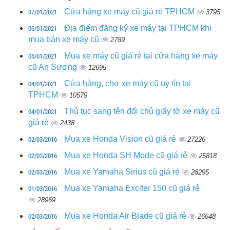
07/01/2021
Cửa hàng xe máy cũ giá rẻ TPHCM
3795
06/01/2021
Địa điểm đăng ký xe máy tại TPHCM khi
mua bán xe máy cũ
2789
05/01/2021
Mua xe máy cũ giá rẻ tại cửa hàng xe máy
cũ An Sương
12695
04/01/2021
Cửa hàng, chợ xe máy cũ uy tín tại
TPHCM
10579
04/01/2021
Thủ tục sang tên đổi chủ giấy tờ xe máy cũ
giá rẻ
2438
02/03/2016
Mua xe Honda Vision cũ giá rẻ
27226
02/03/2016
Mua xe Honda SH Mode cũ giá rẻ
25818
02/03/2016
Mua xe Yamaha Sirius cũ giá rẻ
28295
01/03/2016
Mua xe Yamaha Exciter 150 cũ giá rẻ
28969
02/03/2016
Mua xe Honda Air Blade cũ giá rẻ
26648