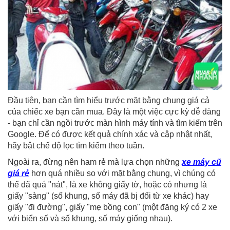
Đầu tiên, bạn cần tìm hiểu trước mặt bằng chung giá cả
của chiếc xe bạn cần mua. Đây là một việc cực kỳ dễ dàng
- bạn chỉ cần ngồi trước màn hình máy tính và tìm kiếm trên
Google. Để có được kết quả chính xác và cập nhật nhất,
hãy bật chế độ lọc tìm kiếm theo tuần.
Ngoài ra, đừng nên ham rẻ mà lựa chọn những
xe máy cũ
giá rẻ
hơn quá nhiều so với mặt bằng chung, vì chúng có
thể đã quá "nát", là xe không giấy tờ, hoặc có nhưng là
giấy "sàng" (số khung, số máy đã bị đổi từ xe khác) hay
giấy "đi đường", giấy "mẹ bồng con" (một đăng ký có 2 xe
với biển số và số khung, số máy giống nhau).