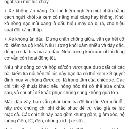
ngắt sau một lúc chạy.
+ Xe không ăn xăng. Có thể kiểm nghiệm một phần bằng
cách ngửi khói xả xem có nặng mùi xăng hay không. Khói
xả nồng nặc mùi xăng là dấu hiệu máy đã bị rã, cho hiệu
suất đốt xăng thấp.
+ Xe không ăn dầu. Dựng chân chống giữa, vặn ga hết cỡ
rồi kiểm tra độ khói. Nếu lượng khói xám nhiều và dày đặc,
động cơ đã bị rã và ăn dầu. Nếu lượng khói xám ít thì động
cơ vẫn còn hoạt động tốt.
Nếu như động cơ và hộp số/côn vượt qua được tất cả các
bài kiểm tra nói trên thì lúc này bạn đã có thể xem xét quyết
định mua vì chúng được coi là trọng tâm của chiếc xe. Các
chi tiết kỹ thuật khác nếu hỏng hóc thì có thể sửa chữa
sau, và chi phí để khắc phục chúng cũng không quá lớn.
Mặc dầu vậy, bạn vẫn phải kiểm tra để tìm lỗi. Với mỗi lỗi,
hãy ước chừng chi phí khắc phục để trừ vào giá xe lúc
mặc cả. Các chi tiết này bao gồm khung gầm, giảm xóc, hệ
thống điện, IC, đèn, nhông xích (xe số)...