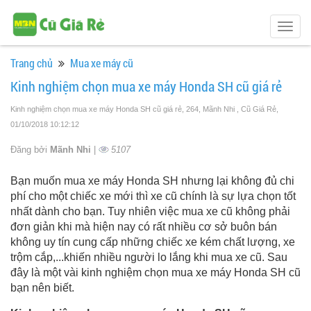
Togg
navig
Trang chủ
Mua xe máy cũ
Kinh nghiệm chọn mua xe máy Honda SH cũ giá rẻ
Kinh nghiệm chọn mua xe máy Honda SH cũ giá rẻ, 264, Mãnh Nhi , Cũ Giá Rẻ
,
01/10/2018 10:12:12
Đăng bởi
Mãnh Nhi
|
5107
Bạn muốn mua xe máy Honda SH nhưng lại không đủ chi
phí cho một chiếc xe mới thì xe cũ chính là sự lựa chọn tốt
nhất dành cho bạn. Tuy nhiên việc mua xe cũ không phải
đơn giản khi mà hiện nay có rất nhiều cơ sở buôn bán
không uy tín cung cấp những chiếc xe kém chất lượng, xe
trộm cắp,...khiến nhiều người lo lắng khi mua xe cũ. Sau
đây là một vài kinh nghiệm chọn mua xe máy Honda SH cũ
bạn nên biết.