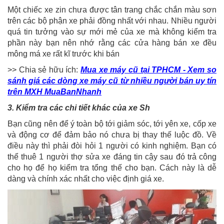
Một chiếc xe zin chưa được tân trang chắc chắn màu sơn
trên các bộ phận xe phải đồng nhất với nhau. Nhiều người
quá tin tưởng vào sự mới mẻ của xe mà không kiểm tra
phần này bạn nên nhớ rằng các cửa hàng bán xe đều
mông má xe rất kĩ trước khi bán
>> Chia sẻ hữu ích:
Mua xe máy cũ tại TPHCM - Xem so
sánh giá các dòng xe máy cũ từ nhiều người bán uy tín
trên MXH MuaBanNhanh
3. Kiểm tra các chi tiết khác của xe Sh
Bạn cũng nên để ý toàn bộ tới giảm sóc, tới yên xe, cốp xe
và động cơ để đảm bảo nó chưa bị thay thế luộc đồ. Về
điều này thì phải đòi hỏi 1 người có kinh nghiệm. Bạn có
thể thuê 1 người thợ sửa xe đáng tin cậy sau đó trả công
cho họ để họ kiểm tra tổng thế cho bạn. Cách này là dễ
dàng và chính xác nhất cho việc định giá xe.