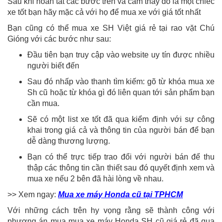
Sau khi hoàn tất các bước trên và cảm thấy đó là một chiếc
xe tốt bạn hãy mặc cả với họ để mua xe với giá tốt nhất
Bạn cũng có thể mua xe SH Việt giá rẻ tại rao vặt Chú
Gióng với các bước như sau:
Đầu tiên bạn truy cập vào website uy tín được nhiều
người biết đến
Sau đó nhấp vào thanh tìm kiếm: gõ từ khóa mua xe
Sh cũ hoặc từ khóa gì đó liên quan tới sản phẩm bạn
cần mua.
Sẽ có một list xe tốt đã qua kiểm định với sự công
khai trong giá cả và thông tin của người bán để bạn
dễ dàng thương lượng.
Bạn có thể trực tiếp trao đổi với người bán để thu
thập các thông tin cần thiết sau đó quyết định xem và
mua xe nếu 2 bên đã hài lòng về nhau.
>> Xem ngay:
Mua xe máy Honda cũ tại TPHCM
Với những cách trên hy vọng rằng sẽ thành công với
phương án mua mua xe máy Honda SH cũ giá rẻ đã qua