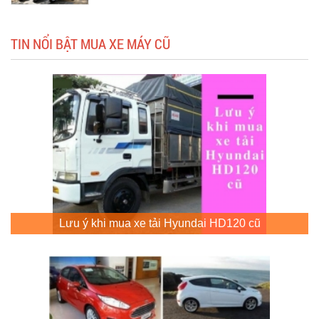
TIN NỔI BẬT MUA XE MÁY CŨ
Lưu ý khi mua xe tải Hyundai HD120 cũ