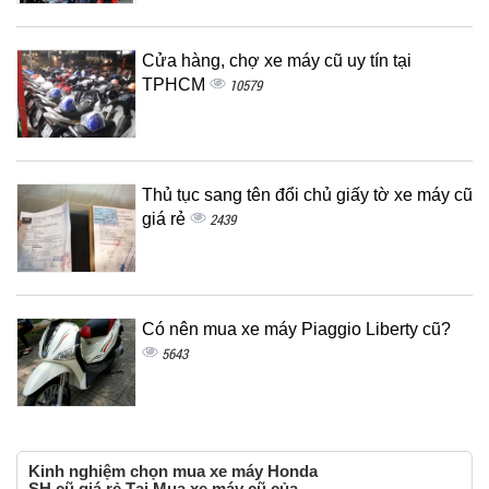
Cửa hàng, chợ xe máy cũ uy tín tại
TPHCM
10579
Thủ tục sang tên đổi chủ giấy tờ xe máy cũ
giá rẻ
2439
Có nên mua xe máy Piaggio Liberty cũ?
5643
Kinh nghiệm chọn mua xe máy Honda
SH cũ giá rẻ Tại Mua xe máy cũ của