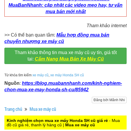
MuaBanNhanh: cập nhật các video mẹo hay, tư vấn
mua bán mới nhất
Tham khảo internet
>> Có thể bạn quan tâm:
Mẫu hợp đồng mua bán
chuyển nhượng xe máy cũ
Tham khảo thông tin mua xe máy cũ uy tín, giá tốt
tại:
Cẩm Nang Mua Bán Xe Máy Cũ
Từ khóa tìm kiếm
xe máy cũ
,
xe máy Honda SH cũ
Nguồn
:
https://blog.muabannhanh.com/kinh-nghiem-
chon-mua-xe-may-honda-sh-cu/85942
Đăng bởi Mãnh Nhi
Trang chủ
Mua xe máy cũ
Kinh nghiệm chọn mua xe máy Honda SH cũ giá rẻ
- Mua
đồ cũ giá rẻ, thanh lý hàng cũ |
Mua xe máy cũ