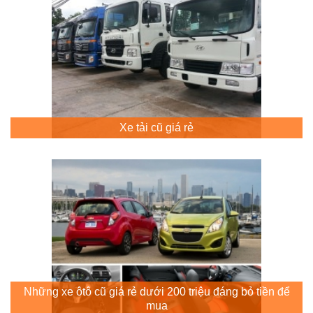
Xe tải cũ giá rẻ
Những xe ôtô cũ giá rẻ dưới 200 triệu đáng bỏ tiền để
mua