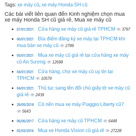
Tags:
xe máy cũ
,
xe máy Honda SH cũ
Các bài viết liên quan đến Kinh nghiệm chọn mua
xe máy Honda SH cũ giá rẻ, Mua xe máy cũ
07/01/2021
Cửa hàng xe máy cũ giá rẻ TPHCM
3797
06/01/2021
Địa điểm đăng ký xe máy tại TPHCM khi
mua bán xe máy cũ
2789
05/01/2021
Mua xe máy cũ giá rẻ tại cửa hàng xe máy
cũ An Sương
12698
04/01/2021
Cửa hàng, chợ xe máy cũ uy tín tại
TPHCM
10579
04/01/2021
Thủ tục sang tên đổi chủ giấy tờ xe máy cũ
giá rẻ
2439
28/05/2018
Có nên mua xe máy Piaggio Liberty cũ?
5643
06/06/2017
Cửa hàng xe máy cũ TPHCM
6448
02/03/2016
Mua xe Honda Vision cũ giá rẻ
27228