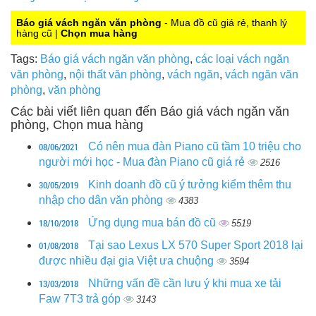
Báo giá vách ngăn văn phòng
- Mua đồ cũ giá rẻ, thanh lý
hàng cũ |
Chọn mua hàng
Tags:
Báo giá vách ngăn văn phòng
,
các loại vách ngăn
văn phòng
,
nội thất văn phòng
,
vách ngăn
,
vách ngăn văn
phòng
,
văn phòng
Các bài viết liên quan đến Báo giá vách ngăn văn
phòng, Chọn mua hàng
08/06/2021
Có nên mua đàn Piano cũ tầm 10 triệu cho
người mới học - Mua đàn Piano cũ giá rẻ
2516
30/05/2019
Kinh doanh đồ cũ ý tưởng kiểm thêm thu
nhập cho dân văn phòng
4383
18/10/2018
Ứng dụng mua bán đồ cũ
5519
01/08/2018
Tại sao Lexus LX 570 Super Sport 2018 lại
được nhiều đại gia Việt ưa chuộng
3594
13/03/2018
Những vấn đề cần lưu ý khi mua xe tải
Faw 7T3 trả góp
3143