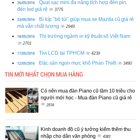
26/05/2016
Quạt sạc mini đa năng tích hợp đèn pin,
đèn led giá rẻ
3775
23/05/2016
Bí kíp "bỏ túi" giúp mua xe Mazda cũ giá rẻ
mà vẫn chất lượng
2949
18/05/2016
Thị trường ngành in kỹ thuật số Việt Nam
2701
17/05/2016
Tivi LCD tại TPHCM
4239
12/05/2016
Đặc sản ngon mực khô Phan Thiết
3490
TIN MỚI NHẤT CHỌN MUA HÀNG
Có nên mua đàn Piano cũ tầm 10 triệu cho
người mới học - Mua đàn Piano cũ giá rẻ
2516
Kinh doanh đồ cũ ý tưởng kiểm thêm thu
nhập cho dân văn phòng
4383