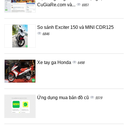
CuGiaRe.com và...
6951
So sánh Exciter 150 và MINI CDR125
6846
Xe tay ga Honda
6498
Ứng dụng mua bán đồ cũ
5519