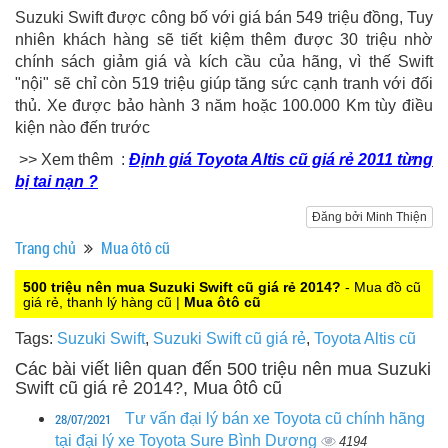
Suzuki Swift được công bố với giá bán 549 triệu đồng, Tuy
nhiên khách hàng sẽ tiết kiệm thêm được 30 triệu nhờ
chính sách giảm giá và kích cầu của hãng, vì thế Swift
"nội" sẽ chỉ còn 519 triệu giúp tăng sức cạnh tranh với đối
thủ. Xe được bảo hành 3 năm hoặc 100.000 Km tùy điều
kiện nào đến trước
>> Xem thêm :
Định giá Toyota Altis cũ giá rẻ 2011 từng
bị tai nạn ?
Đăng bởi Minh Thiện
Trang chủ
Mua ôtô cũ
500 triệu nên mua Suzuki Swift cũ giá rẻ 2014?
- Mua đồ cũ
giá rẻ, thanh lý hàng cũ |
Mua ôtô cũ
Tags:
Suzuki Swift
,
Suzuki Swift cũ giá rẻ
,
Toyota Altis cũ
Các bài viết liên quan đến 500 triệu nên mua Suzuki
Swift cũ giá rẻ 2014?, Mua ôtô cũ
28/07/2021
Tư vấn đại lý bán xe Toyota cũ chính hãng
tại đại lý xe Toyota Sure Bình Dương
4194