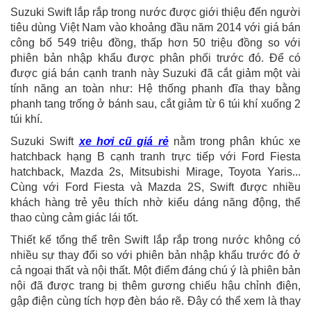
Suzuki Swift lắp rắp trong nước được giới thiệu đến người
tiêu dùng Việt Nam vào khoảng đầu năm 2014 với giá bán
công bố 549 triệu đồng, thấp hơn 50 triệu đồng so với
phiên bản nhập khẩu được phân phối trước đó. Để có
được giá bán cạnh tranh này Suzuki đã cắt giảm một vài
tính năng an toàn như: Hệ thống phanh đĩa thay bằng
phanh tang trống ở bánh sau, cắt giảm từ 6 túi khí xuống 2
túi khí.
Suzuki Swift
xe hơi cũ giá rẻ
nằm trong phân khúc xe
hatchback hạng B cạnh tranh trực tiếp với Ford Fiesta
hatchback, Mazda 2s, Mitsubishi Mirage, Toyota Yaris...
Cùng với Ford Fiesta và Mazda 2S, Swift được nhiều
khách hàng trẻ yêu thích nhờ kiểu dáng năng động, thể
thao cùng cảm giác lái tốt.
Thiết kế tổng thể trên Swift lắp rắp trong nước không có
nhiều sự thay đổi so với phiên bản nhập khẩu trước đó ở
cả ngoại thất và nội thất. Một điểm đáng chú ý là phiên bản
nội đã được trang bị thêm gương chiếu hậu chỉnh điện,
gập điện cùng tích hợp đèn báo rẽ. Đây có thể xem là thay