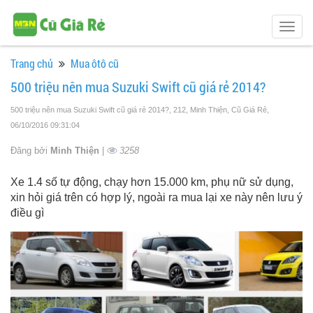
Togg
navig
Trang chủ
Mua ôtô cũ
500 triệu nên mua Suzuki Swift cũ giá rẻ 2014?
500 triệu nên mua Suzuki Swift cũ giá rẻ 2014?, 212, Minh Thiện, Cũ Giá Rẻ
,
06/10/2016 09:31:04
Đăng bởi
Minh Thiện
|
3258
Xe 1.4 số tự động, chạy hơn 15.000 km, phụ nữ sử dụng,
xin hỏi giá trên có hợp lý, ngoài ra mua lại xe này nên lưu ý
điều gì