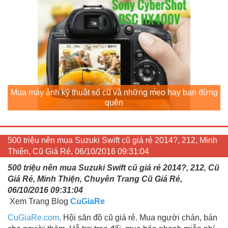
Mua máy ảnh kỹ thuật số cũ và những mẹo hay bạn đừng
quên
500 triệu nên mua Suzuki Swift cũ giá rẻ 2014?, 212, Minh
Thiện, Cũ Giá Rẻ, 06/10/2016 09:31:04
500 triệu nên mua Suzuki Swift cũ giá rẻ 2014?, 212, Cũ
Giá Rẻ, Minh Thiện, Chuyên Trang Cũ Giá Rẻ,
06/10/2016 09:31:04
Xem Trang Blog
CuGiaRe
CuGiaRe.com
. Hội săn đồ cũ giá rẻ. Mua người chán, bán