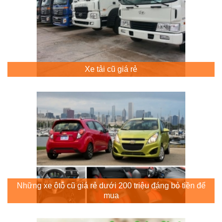
Xe tải cũ giá rẻ
Những xe ôtô cũ giá rẻ dưới 200 triệu đáng bỏ tiền để
mua