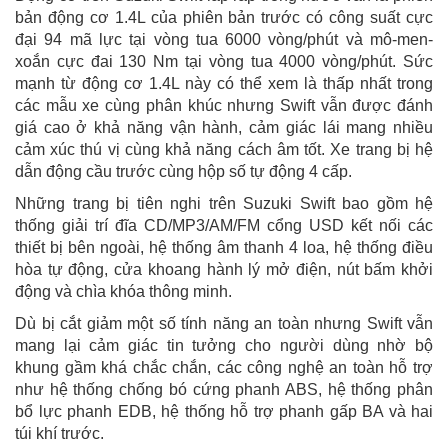
bản động cơ 1.4L của phiên bản trước có công suất cực
đại 94 mã lực tại vòng tua 6000 vòng/phút và mô-men-
xoắn cực đai 130 Nm tại vòng tua 4000 vòng/phút. Sức
mạnh từ động cơ 1.4L này có thể xem là thấp nhất trong
các mẫu xe cùng phân khúc nhưng Swift vẫn được đánh
giá cao ở khả năng vận hành, cảm giác lái mang nhiều
cảm xúc thú vị cùng khả năng cách âm tốt. Xe trang bị hệ
dẫn động cầu trước cùng hộp số tự động 4 cấp.
Những trang bị tiên nghi trên Suzuki Swift bao gồm hệ
thống giải trí đĩa CD/MP3/AM/FM cổng USD kết nối các
thiết bị bên ngoài, hệ thống âm thanh 4 loa, hệ thống điều
hòa tự động, cửa khoang hành lý mở điện, nút bấm khởi
động và chìa khóa thông minh.
Dù bị cắt giảm một số tính năng an toàn nhưng Swift vẫn
mang lại cảm giác tin tưởng cho người dùng nhờ bộ
khung gầm khá chắc chắn, các công nghệ an toàn hỗ trợ
như hệ thống chống bó cứng phanh ABS, hệ thống phân
bổ lực phanh EDB, hệ thống hỗ trợ phanh gấp BA và hai
túi khí trước.