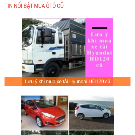
TIN NỔI BẬT MUA ÔTÔ CŨ
Lưu ý khi mua xe tải Hyundai HD120 cũ