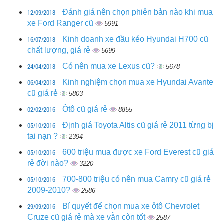
12/09/2018
Đánh giá nên chọn phiên bản nào khi mua
xe Ford Ranger cũ
5991
16/07/2018
Kinh doanh xe đầu kéo Hyundai H700 cũ
chất lượng, giá rẻ
5699
24/04/2018
Có nên mua xe Lexus cũ?
5678
06/04/2018
Kinh nghiệm chọn mua xe Hyundai Avante
cũ giá rẻ
5803
02/02/2016
Ôtô cũ giá rẻ
8855
05/10/2016
Định giá Toyota Altis cũ giá rẻ 2011 từng bị
tai nạn ?
2394
05/10/2016
600 triệu mua được xe Ford Everest cũ giá
rẻ đời nào?
3220
05/10/2016
700-800 triệu có nên mua Camry cũ giá rẻ
2009-2010?
2586
29/09/2016
Bí quyết để chọn mua xe ôtô Chevrolet
Cruze cũ giá rẻ mà xe vẫn còn tốt
2587