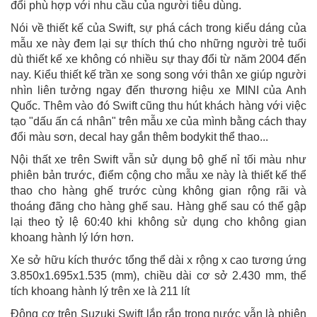
đổi phù hợp với nhu cầu của người tiêu dùng.
Nói về thiết kế của Swift, sự phá cách trong kiểu dáng của
mẫu xe này đem lại sự thích thú cho những người trẻ tuổi
dù thiết kế xe không có nhiều sự thay đổi từ năm 2004 đến
nay. Kiểu thiết kế trần xe song song với thân xe giúp người
nhìn liên tưởng ngay đến thương hiệu xe MINI của Anh
Quốc. Thêm vào đó Swift cũng thu hút khách hàng với việc
tạo "dấu ấn cá nhân" trên mẫu xe của mình bằng cách thay
đổi màu sơn, decal hay gắn thêm bodykit thể thao...
Nội thất xe trên Swift vẫn sử dụng bộ ghế nỉ tối màu như
phiên bản trước, điểm cộng cho mẫu xe này là thiết kế thể
thao cho hàng ghế trước cùng không gian rộng rãi và
thoáng đãng cho hàng ghế sau. Hàng ghế sau có thể gập
lại theo tỷ lệ 60:40 khi không sử dụng cho không gian
khoang hành lý lớn hơn.
Xe sở hữu kích thước tổng thể dài x rộng x cao tương ứng
3.850x1.695x1.535 (mm), chiều dài cơ sở 2.430 mm, thể
tích khoang hành lý trên xe là 211 lít
Động cơ trên Suzuki Swift lắp rắp trong nước vẫn là phiên