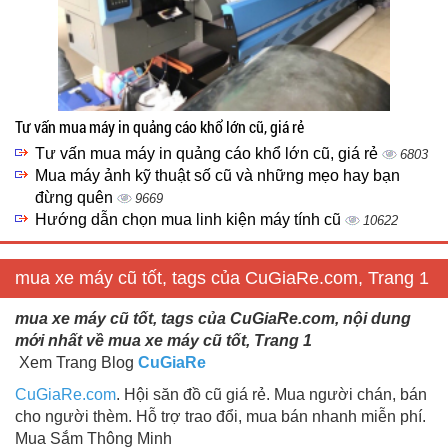
Tư vấn mua máy in quảng cáo khổ lớn cũ, giá rẻ
Tư vấn mua máy in quảng cáo khổ lớn cũ, giá rẻ
6803
Mua máy ảnh kỹ thuật số cũ và những mẹo hay bạn
đừng quên
9669
Hướng dẫn chọn mua linh kiện máy tính cũ
10622
mua xe máy cũ tốt, tags của CuGiaRe.com, Trang 1
mua xe máy cũ tốt, tags của CuGiaRe.com, nội dung
mới nhất về mua xe máy cũ tốt, Trang 1
Xem Trang Blog
CuGiaRe
CuGiaRe.com
. Hội săn đồ cũ giá rẻ. Mua người chán, bán
cho người thèm. Hỗ trợ trao đổi, mua bán nhanh miễn phí.
Mua Sắm Thông Minh